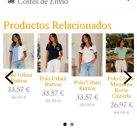
Costes de Envío
Productos Relacionados
Polo Urban
Polo Urban
Polo Classic
Button
Polo Urban
Button
Manzana
Button
33,57 €
Rocio
33,57 €
Cazorla
33,57 €
55,95 €
55,95 €
26,97 €
55,95 €
44,95 €